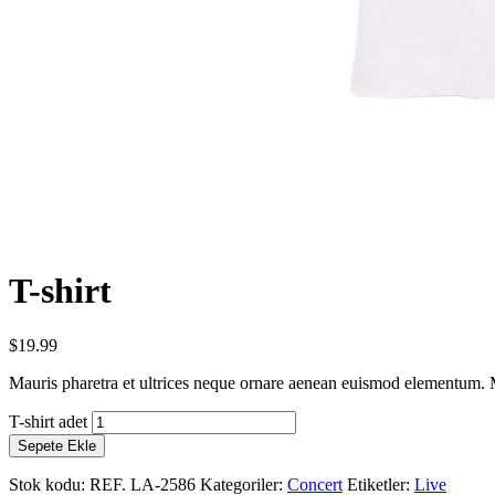
T-shirt
$
19.99
Mauris pharetra et ultrices neque ornare aenean euismod elementum. Ma
T-shirt adet
Sepete Ekle
Stok kodu:
REF. LA-2586
Kategoriler:
Concert
Etiketler:
Live