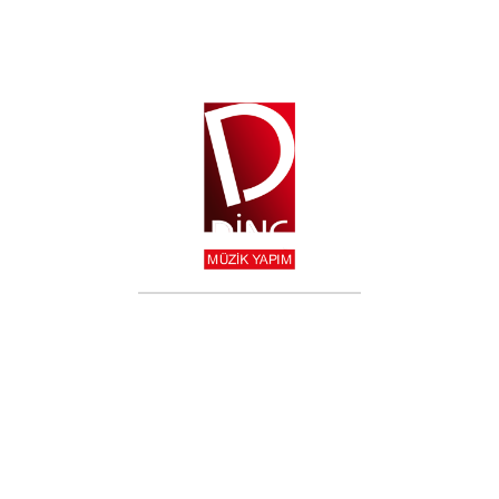
T-SHIRT
$
19.99